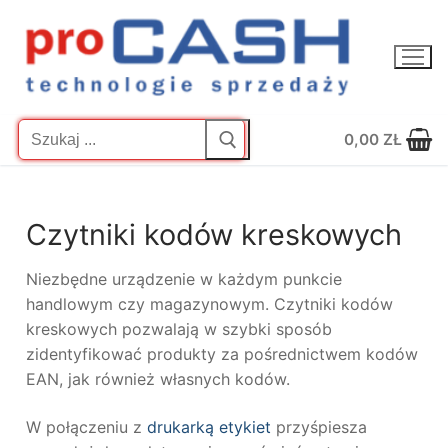
Przejdź
do
treści
Szukaj:
0,00
ZŁ
Czytniki kodów kreskowych
Niezbędne urządzenie w każdym punkcie
handlowym czy magazynowym. Czytniki kodów
kreskowych pozwalają w szybki sposób
zidentyfikować produkty za pośrednictwem kodów
EAN, jak również własnych kodów.
W połączeniu z
drukarką etykiet
przyśpiesza