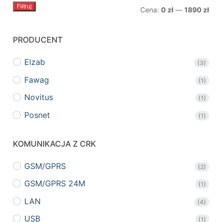
Filtruj
Cen
Cen
Cena:
0 zł
—
1890 zł
min.
mak
PRODUCENT
Elzab
(3)
Fawag
(1)
Novitus
(1)
Posnet
(1)
KOMUNIKACJA Z CRK
GSM/GPRS
(2)
GSM/GPRS 24M
(1)
LAN
(4)
USB
(1)