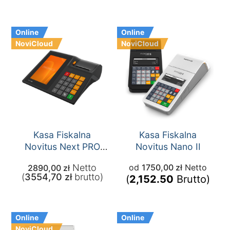
Online
Online
NoviCloud
NoviCloud
Kasa Fiskalna
Kasa Fiskalna
Novitus Next PRO
Novitus Nano II
ONLINE
Netto
od
1750,00
zł
Netto
2890,00
zł
(
3554,70
zł
brutto)
(
2,152.50
Brutto)
Online
Online
NoviCloud