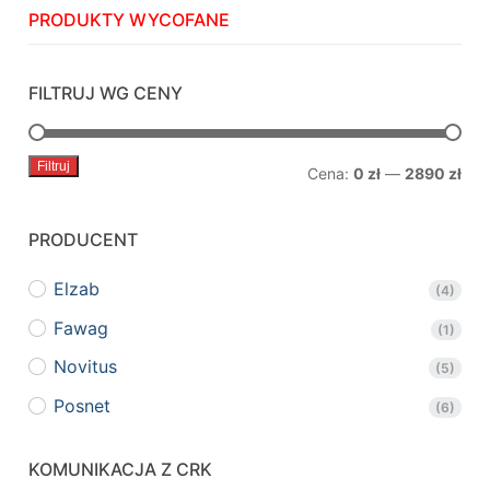
PRODUKTY WYCOFANE
FILTRUJ WG CENY
Filtruj
Cen
Cen
Cena:
0 zł
—
2890 zł
min.
mak
PRODUCENT
Elzab
(4)
Fawag
(1)
Novitus
(5)
Posnet
(6)
KOMUNIKACJA Z CRK