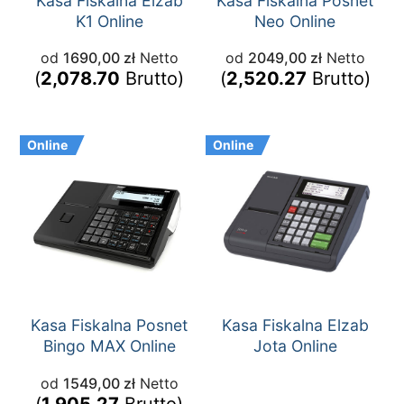
Kasa Fiskalna Elzab
Kasa Fiskalna Posnet
K1 Online
Neo Online
od
1690,00
zł
Netto
od
2049,00
zł
Netto
(
2,078.70
Brutto)
(
2,520.27
Brutto)
Online
Online
Kasa Fiskalna Posnet
Kasa Fiskalna Elzab
Bingo MAX Online
Jota Online
od
1549,00
zł
Netto
(
1,905.27
Brutto)