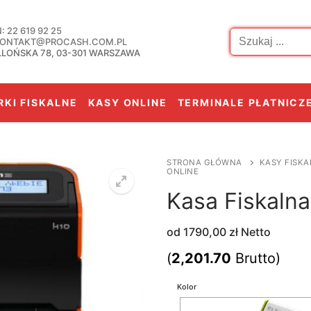
Szukaj:
 22 619 92 25
 KONTAKT@PROCASH.COM.PL
LLOŃSKA 78, 03-301 WARSZAWA
KI FISKALNE
KASY ONLINE
TERMINALE PŁATNICZ
STRONA GŁÓWNA
KASY FISKA
ONLINE
Kasa Fiskalna
od
1790,00
zł
Netto
(
2,201.70
Brutto)
Kolor