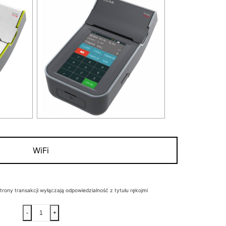
WiFi
trony transakcji wyłączają odpowiedzialność z tytułu rękojmi
ilość
-
+
Kasa