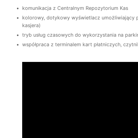
komunikacja z Centralnym Repozytorium Kas
kolorowy, dotykowy wyświetlacz umożliwiający p
kasjera)
tryb usług czasowych do wykorzystania na parki
współpraca z terminalem kart płatniczych, czyt