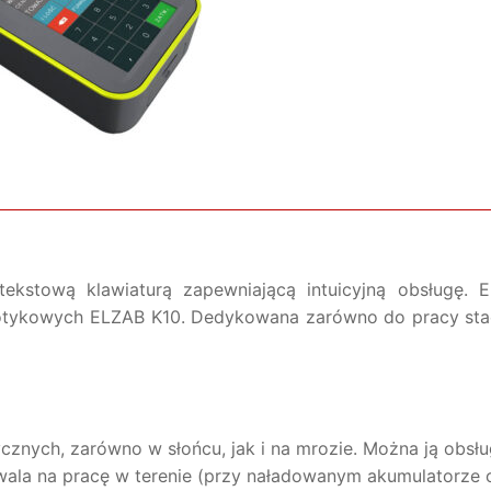
ntekstową klawiaturą zapewniającą intuicyjną obsługę
 dotykowych ELZAB K10. Dedykowana zarówno do pracy stacj
cznych, zarówno w słońcu, jak i na mrozie. Można ją obs
wala na pracę w terenie (przy naładowanym akumulatorze o