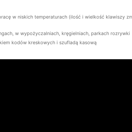
racę w niskich temperaturach (ilość i wielkość klawiszy 
ngach, w wypożyczalniach, kręgielniach, parkach rozrywki
nikiem kodów kreskowych i szufladą kasową