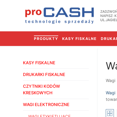
Przejdź
do
ZADZWOŃ:
treści
NAPISZ:
UL.JAGIE
PRODUKTY
KASY FISKALNE
DRUKAR
Wa
KASY FISKALNE
DRUKARKI FISKALNE
Wagi 
CZYTNIKI KODÓW
KRESKOWYCH
Wagi 
towar
WAGI ELEKTRONICZNE
WAGI ETYKIETUJĄCE