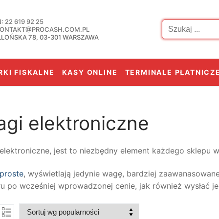
Szukaj:
 22 619 92 25
 KONTAKT@PROCASH.COM.PL
LLOŃSKA 78, 03-301 WARSZAWA
KI FISKALNE
KASY ONLINE
TERMINALE PŁATNICZ
gi elektroniczne
elektroniczne, jest to niezbędny element każdego sklepu 
proste
, wyświetlają jedynie wagę, bardziej zaawanasowan
u po wcześniej wprowadzonej cenie, jak również wysłać j