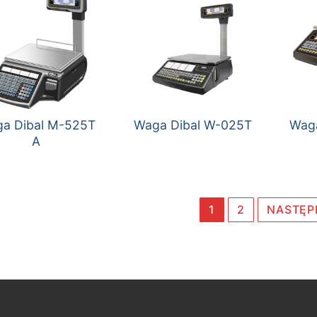
a Dibal M-525T
Waga Dibal W-025T
Wag
A
ronicowanie
1
2
NASTĘP
isów