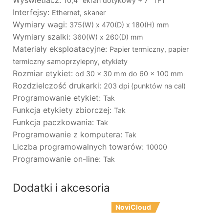
Wyświetlacz:
10,4″ ekran dotykowy + 7″ TFT
Interfejsy:
Ethernet, skaner
Wymiary wagi:
375(W) x 470(D) x 180(H) mm
Wymiary szalki:
360(W) x 260(D) mm
Materiały eksploatacyjne:
Papier termiczny, papier
termiczny samoprzylepny, etykiety
Rozmiar etykiet:
od 30 x 30 mm do 60 x 100 mm
Rozdzielczość drukarki:
203 dpi (punktów na cal)
Programowanie etykiet:
Tak
Funkcja etykiety zbiorczej:
Tak
Funkcja paczkowania:
Tak
Programowanie z komputera:
Tak
Liczba programowalnych towarów:
10000
Programowanie on-line:
Tak
Dodatki i akcesoria
NoviCloud