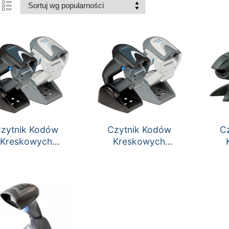
zytnik Kodów
Czytnik Kodów
C
Kreskowych
Kreskowych
talogic Gryphon
Datalogic Gryphon
Hon
GM4400 2D
GM4100