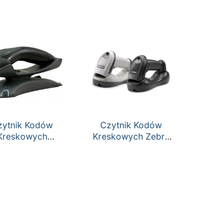
zytnik Kodów
Czytnik Kodów
Kreskowych
Kreskowych Zebra
eywell Voyager
LI4278
1202g