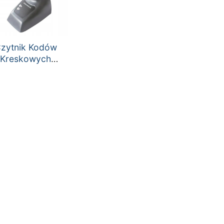
zytnik Kodów
Kreskowych
Datalogic
QuickScan I
QM2400