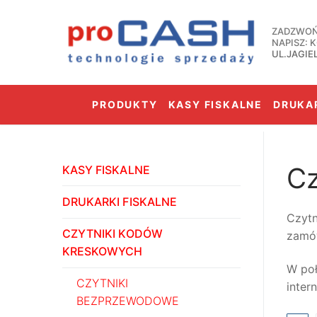
Przejdź
do
ZADZWOŃ:
treści
NAPISZ:
UL.JAGIE
PRODUKTY
KASY FISKALNE
DRUKAR
Cz
KASY FISKALNE
DRUKARKI FISKALNE
Czytn
CZYTNIKI KODÓW
zamów
KRESKOWYCH
W po
CZYTNIKI
inter
BEZPRZEWODOWE