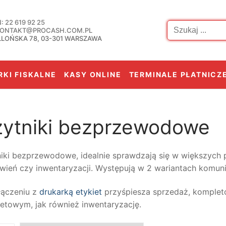
Szukaj:
 22 619 92 25
 KONTAKT@PROCASH.COM.PL
LLOŃSKA 78, 03-301 WARSZAWA
KI FISKALNE
KASY ONLINE
TERMINALE PŁATNICZ
ytniki bezprzewodowe
iki bezprzewodowe, idealnie sprawdzają się w większych
ień czy inwentaryzacji. Występują w 2 wariantach komunika
łączeniu z
drukarką etykiet
przyśpiesza sprzedaż, komplet
netowym, jak również inwentaryzację.