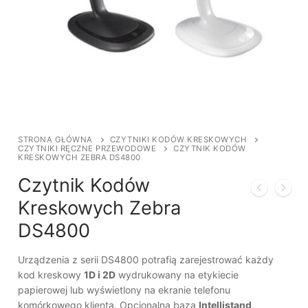
STRONA GŁÓWNA
CZYTNIKI KODÓW KRESKOWYCH
CZYTNIKI RĘCZNE PRZEWODOWE
CZYTNIK KODÓW
KRESKOWYCH ZEBRA DS4800
Czytnik Kodów
Kreskowych Zebra
DS4800
Urządzenia z serii DS4800 potrafią zarejestrować każdy
kod kreskowy
1D i 2D
wydrukowany na etykiecie
papierowej lub wyświetlony na ekranie telefonu
komórkowego klienta. Opcjonalna baza
Intellistand,