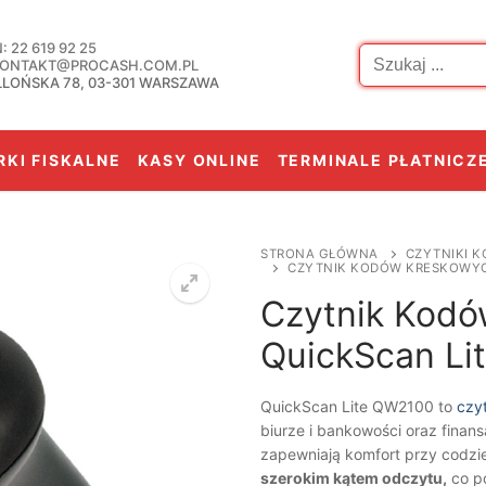
Szukaj:
 22 619 92 25
 KONTAKT@PROCASH.COM.PL
LLOŃSKA 78, 03-301 WARSZAWA
KI FISKALNE
KASY ONLINE
TERMINALE PŁATNICZ
STRONA GŁÓWNA
CZYTNIKI 
CZYTNIK KODÓW KRESKOWYC
Czytnik Kod
QuickScan Li
QuickScan Lite QW2100 to
czy
biurze i bankowości oraz finan
zapewniają komfort przy codzi
szerokim kątem odczytu,
co po