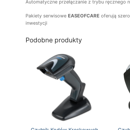
Automatyczne przełączanie z trybu ręcznego n
Pakiety serwisowe
EASEOFCARE
oferują szer
inwestycji
Podobne produkty
Czytnik Kodów Kreskowych
Czyt