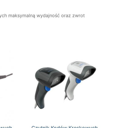
ących maksymalną wydajność oraz zwrot
owych
Czytnik Kodów Kreskowych