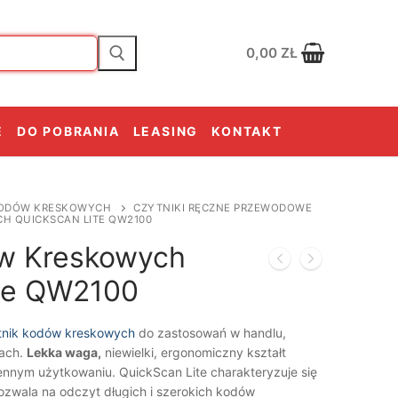
0,00
ZŁ
E
DO POBRANIA
LEASING
KONTAKT
KODÓW KRESKOWYCH
CZYTNIKI RĘCZNE PRZEWODOWE
H QUICKSCAN LITE QW2100
ów Kreskowych
te QW2100
tnik kodów kreskowych
do zastosowań w handlu,
sach.
Lekka waga,
niewielki, ergonomiczny kształt
ennym użytkowaniu. QuickScan Lite charakteryzuje się
zwala na odczyt długich i szerokich kodów