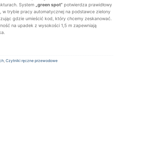
akturach. System
„green spot”
potwierdza prawidłowy
, w trybie pracy automatycznej na podstawce zielony
zując gdzie umieścić kod, który chcemy zeskanować.
rność na upadek z wysokości 1,5 m zapewniają
ka.
ch
,
Czytniki ręczne przewodowe