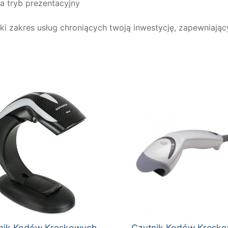
a tryb prezentacyjny
oki zakres usług chroniących twoją inwestycję, zapewniaj
nik Kodów Kreskowych
Czytnik Kodów Kresk