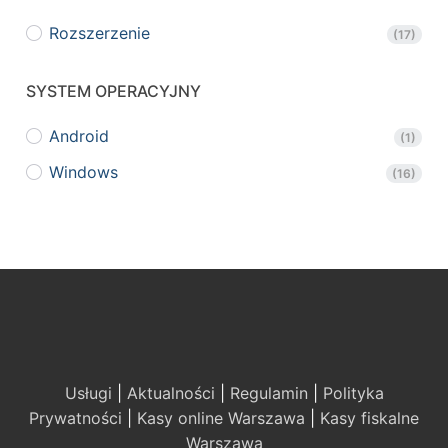
Rozszerzenie
(17)
SYSTEM OPERACYJNY
Android
(1)
Windows
(16)
Usługi
|
Aktualności
|
Regulamin
|
Polityka
Prywatności
|
Kasy online Warszawa
|
Kasy fiskalne
Warszawa