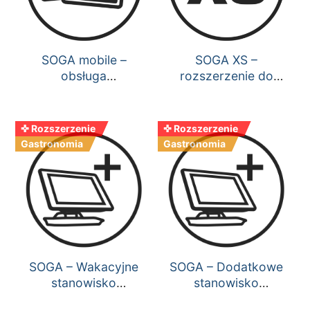
SOGA mobile –
SOGA XS –
obsługa
rozszerzenie do
przenośnych
wersji pełnej
bonowników Android
✜ Rozszerzenie
✜ Rozszerzenie
Gastronomia
Gastronomia
SOGA – Wakacyjne
SOGA – Dodatkowe
stanowisko
stanowisko
sprzedaży
sprzedaży