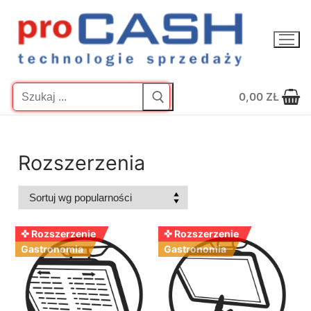
Przejdź
do
treści
Szukaj:
0,00
ZŁ
Rozszerzenia
✜ Rozszerzenie
✜ Rozszerzenie
Gastronomia
Gastronomia