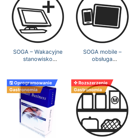
SOGA – Wakacyjne
SOGA mobile –
stanowisko
obsługa
sprzedaży
przenośnych
bonowników Android
🖫 Oprogramowanie
✜ Rozszerzenie
Gastronomia
Gastronomia