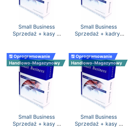
Small Business
Small Business
Sprzedaż + kasy +
Sprzedaż + kadry-
księga przychodów i
płace + księga
rozchodów + kadry-
przychodów i
płace
rozchodów
🖫 Oprogramowanie
🖫 Oprogramowanie
Handlowo-Magazynowy
Handlowo-Magazynowy
Small Business
Small Business
Sprzedaż + kasy +
Sprzedaż + kasy +
księga przychodów i
kadry-płace