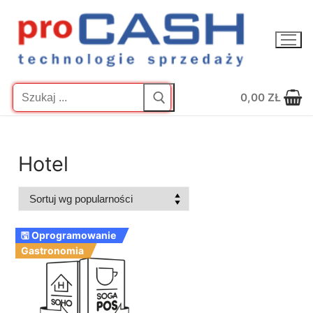
Przejdź
do
treści
Szukaj:
0,00
ZŁ
Hotel
🖫 Oprogramowanie
Gastronomia