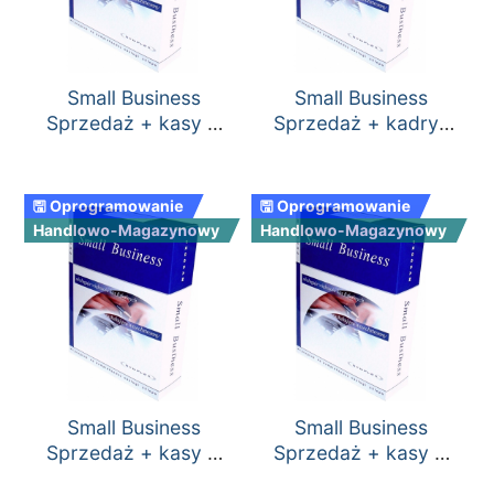
Small Business
Small Business
Sprzedaż + kasy +
Sprzedaż + kadry-
księga przychodów i
płace + księga
rozchodów + kadry-
przychodów i
płace
rozchodów
🖫 Oprogramowanie
🖫 Oprogramowanie
Handlowo-Magazynowy
Handlowo-Magazynowy
Small Business
Small Business
Sprzedaż + kasy +
Sprzedaż + kasy +
księga przychodów i
kadry-płace