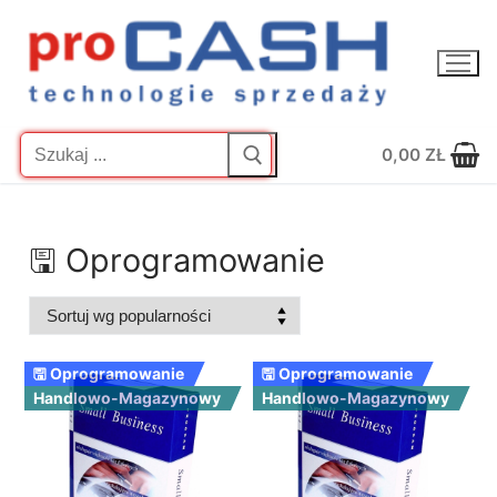
Przejdź
do
treści
Szukaj:
0,00
ZŁ
🖫 Oprogramowanie
🖫 Oprogramowanie
🖫 Oprogramowanie
Handlowo-Magazynowy
Handlowo-Magazynowy