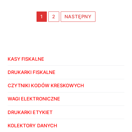
magazynowym
Stronicowanie
1
2
NASTĘPNY
wpisów
KASY FISKALNE
DRUKARKI FISKALNE
CZYTNIKI KODÓW KRESKOWYCH
WAGI ELEKTRONICZNE
DRUKARKI ETYKIET
KOLEKTORY DANYCH