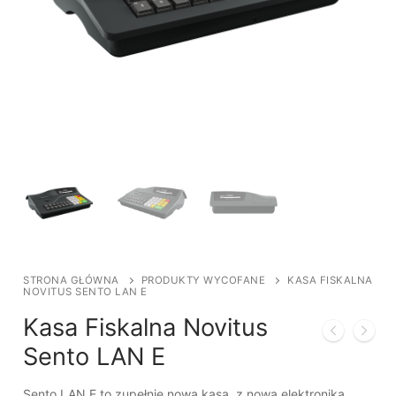
STRONA GŁÓWNA
PRODUKTY WYCOFANE
KASA FISKALNA
NOVITUS SENTO LAN E
Kasa Fiskalna Novitus
Sento LAN E
Sento LAN E to zupełnie nowa kasa, z nową elektroniką