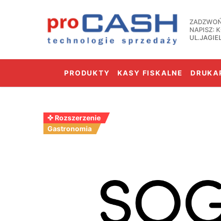
Przejdź
do
ZADZWOŃ:
treści
NAPISZ:
UL.JAGIE
PRODUKTY
KASY FISKALNE
DRUKAR
✜ Rozszerzenie
Gastronomia