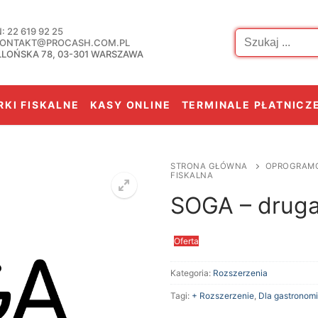
Szukaj:
 22 619 92 25
 KONTAKT@PROCASH.COM.PL
LLOŃSKA 78, 03-301 WARSZAWA
KI FISKALNE
KASY ONLINE
TERMINALE PŁATNICZ
STRONA GŁÓWNA
OPROGRAM
FISKALNA
SOGA – druga 
Oferta
Kategoria:
Rozszerzenia
Tagi:
+ Rozszerzenie
,
Dla gastronomi