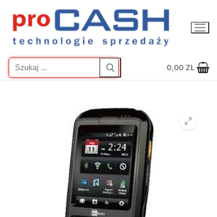
Przejdź
do
treści
Szukaj:
0,00
ZŁ