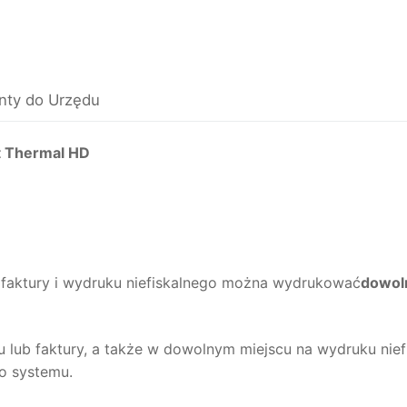
ty do Urzędu
et Thermal HD
 faktury i wydruku niefiskalnego można wydrukować
dowoln
b faktury, a także w dowolnym miejscu na wydruku niefis
o systemu.