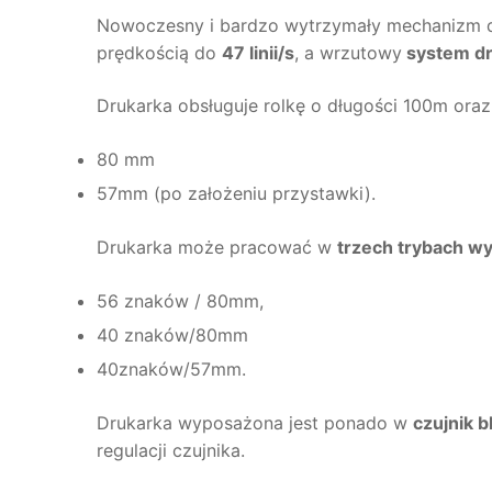
Nowoczesny i bardzo wytrzymały mechanizm d
prędkością do
47 linii/s
, a wrzutowy
system dr
Drukarka obsługuje rolkę o długości 100m ora
80 mm
57mm (po założeniu przystawki).
Drukarka może pracować w
trzech trybach w
56 znaków / 80mm,
40 znaków/80mm
40znaków/57mm.
Drukarka wyposażona jest ponado w
czujnik b
regulacji czujnika.