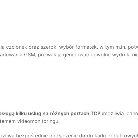
a czcionek oraz szeroki wybór formatek, w tym m.in. potwi
ładowania GSM, pozwalają generować dowolne wydruki nief
sługą kilku usług na różnych portach TCP
umożliwia jedn
ystemem videomonitoringu.
żliwa bezpośrednie podłączenie do drukarki dodatkowyc