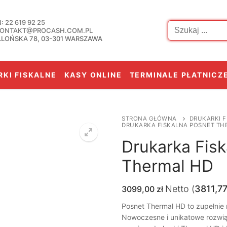
Szukaj:
 22 619 92 25
 KONTAKT@PROCASH.COM.PL
LLOŃSKA 78, 03-301 WARSZAWA
KI FISKALNE
KASY ONLINE
TERMINALE PŁATNICZ
STRONA GŁÓWNA
DRUKARKI F
DRUKARKA FISKALNA POSNET TH
Drukarka Fisk
Thermal HD
Netto (
3811,7
3099,00
zł
Posnet Thermal HD to zupełnie 
Nowoczesne i unikatowe rozwią