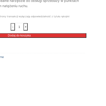
idealne narzędzie do obsługi sprzedaży w punktach
 natężeniu ruchu.
trony transakcji wyłączają odpowiedzialność z tytułu rękojmi
ilość
-
+
Drukarka
Fiskalna
Dodaj do koszyka
Posnet
Thermal
HD
rne