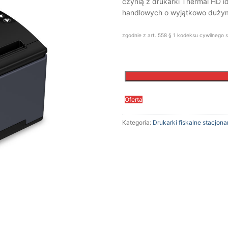
czynią z drukarki Thermal HD 
handlowych o wyjątkowo dużym
zgodnie z art. 558 § 1 kodeksu cywilnego s
Oferta
Kategoria:
Drukarki fiskalne stacjona