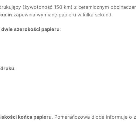
rukujący (żywotoność 150 km) z ceramicznym obcinaczem 
op in
zapewnia wymianę papieru w kilka sekund.
z
dwie szerokości papieru
:
ydruku
:
liskości końca papieru
. Pomarańczowa dioda informuje o zb