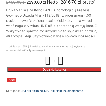
Pierwotna
Aktualna
Netto (
2816,70
zł
brutto)
2490,00
zł
2290,00
zł
cena
cena
wynosiła:
wynosi:
Drukarka fiskalna
Bono LAN E
z homologacją Prezesa
2490,00 zł.
2290,00 zł.
Głównego Urzędu Miar PT13/2018 i z programem 4.00
posiada nowe funkcjonalności, dzięki którym ma więcej
wspólnego z Novitus HD E niż z poprzednią wersją Bono E.
Wszystko to sprawia, że urządzenia te są jeszcze bardziej
atrakcyjne i dają użytkownikom wiele nowych możliwości
zgodnie z art. 558 § 1 kodeksu cywilnego strony transakcji wyłączają
odpowiedzialność z tytułu rękojmi
ilość
-
+
Drukarka
Fiskalna
Dodaj do koszyka
Novitus
Bono
Oferta
LAN
E
Kategorie:
Drukarki fiskalne
,
Drukarki fiskalne stacjonarne