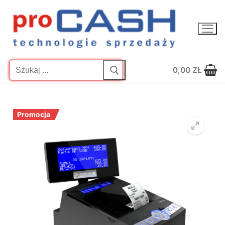
Przejdź
do
treści
Szukaj:
0,00
ZŁ
Promocja