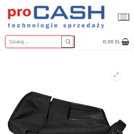
Przejdź
do
treści
Szukaj:
0,00
ZŁ