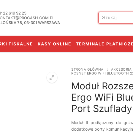
Szukaj:
 22 619 92 25
 KONTAKT@PROCASH.COM.PL
LLOŃSKA 78, 03-301 WARSZAWA
KI FISKALNE
KASY ONLINE
TERMINALE PŁATNICZ
STRONA GŁÓWNA
AKCESORIA
POSNET ERGO WIFI BLUETOOTH 2
Moduł Rozszer
Ergo WiFi Bl
Port Szuflad
Moduł II podłączony do gnia
dodatkowe porty komunikacyjne