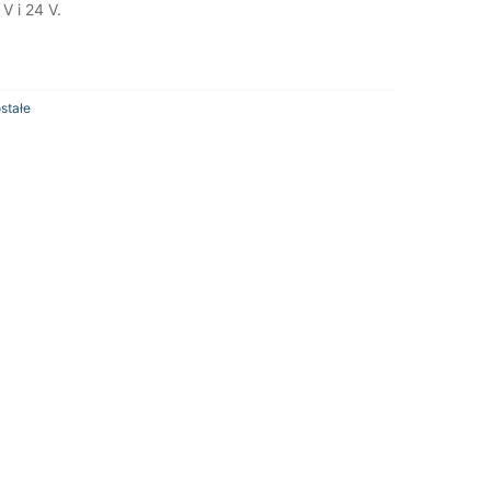
 V i 24 V.
stałe