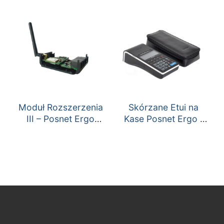
Moduł Rozszerzenia
Skórzane Etui na
III – Posnet Ergo
Kase Posnet Ergo /
Modem 3G, 2x
Ergo Online
RS232 Port Szuflady
Wieponapięciowej