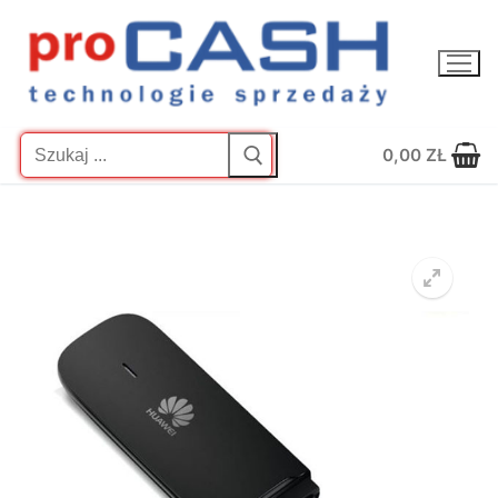
Przejdź
do
treści
Szukaj:
0,00
ZŁ