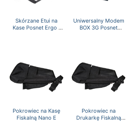
Skórzane Etui na
Uniwersalny Modem
Kase Posnet Ergo /
BOX 3G Posnet
Ergo Online
Bingo/Fawag Lite
Pokrowiec na Kasę
Pokrowiec na
Fiskalną Nano E
Drukarkę Fiskalną
Deon E