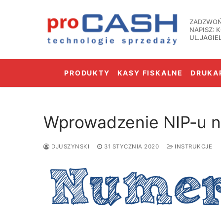
Przejdź
do
ZADZWOŃ:
treści
NAPISZ:
UL.JAGIE
PRODUKTY
KASY FISKALNE
DRUKAR
Wprowadzenie NIP-u n
DJUSZYNSKI
31 STYCZNIA 2020
INSTRUKCJE