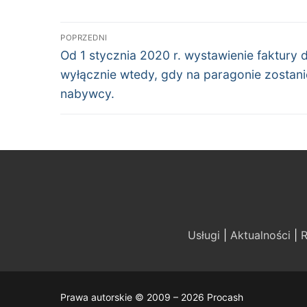
Nawigacja
POPRZEDNI
Poprzedni
wpisu
Od 1 stycznia 2020 r. wystawienie faktury 
wpis:
wyłącznie wtedy, gdy na paragonie zostan
nabywcy.
Usługi
|
Aktualności
|
R
Prawa autorskie © 2009 – 2026 Procash