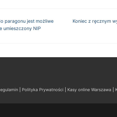
Następny
do paragonu jest możliwe
Koniec z ręcznym 
wpis:
ie umieszczony NIP
egulamin
|
Polityka Prywatności
|
Kasy online Warszawa
|