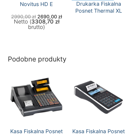
Drukarka Fiskalna
Novitus HD E
Posnet Thermal XL
Pierwotna
Aktualna
2990,00
zł
2690,00
zł
cena
cena
Netto (
3308,70
zł
wynosiła:
wynosi:
brutto)
2990,00 zł.
2690,00 zł.
Podobne produkty
Kasa Fiskalna Posnet
Kasa Fiskalna Posnet