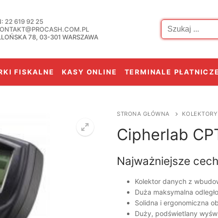
Szukaj:
 22 619 92 25
 KONTAKT@PROCASH.COM.PL
LLOŃSKA 78, 03-301 WARSZAWA
KI FISKALNE
KASY ONLINE
TERMINALE PŁATNICZ
STRONA GŁÓWNA
KOLEKTORY
Cipherlab CP
Najważniejsze cech
Kolektor danych z wbud
Duża maksymalna odległ
Solidna i ergonomiczna o
Duży, podświetlany wyświ