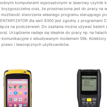
zenośnymi komputerami wyposażonymi w laserowy czytnik
i bryzgoszczelna oraz, że przeznaczona jest do pracy na 
możliwość stworzenia własnego programu sterującego prac
INWENTARYZATOR dla serii 8300 jest zgodny z programami 
cza na podczerwień. Do zasilania można używać baterii al
ra). Urządzenie nadaje się idealnie do pracy np. na halac
cje komunikacyjne z wbudowanym modemem 56k. Kolektory w
la prawo i leworęcznych użytkowników.