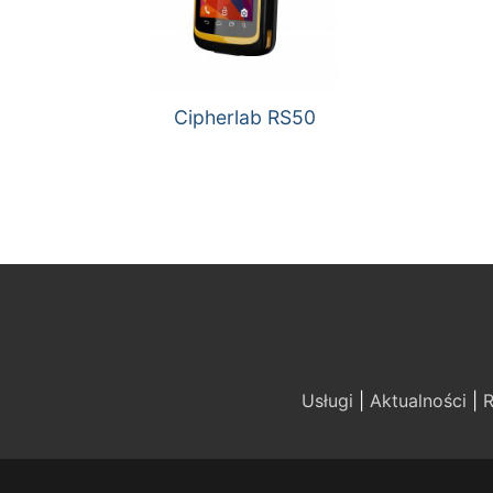
Cipherlab RS50
Usługi
|
Aktualności
|
R