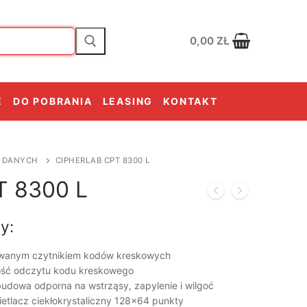
0,00
ZŁ
E
DO POBRANIA
LEASING
KONTAKT
 DANYCH
CIPHERLAB CPT 8300 L
T 8300 L
y:
owanym czytnikiem kodów kreskowych
ość odczytu kodu kreskowego
budowa odporna na wstrząsy, zapylenie i wilgoć
etlacz ciekłokrystaliczny 128×64 punkty