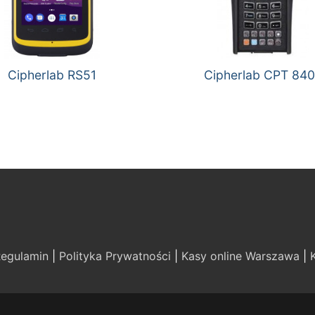
Cipherlab RS51
Cipherlab CPT 84
egulamin
|
Polityka Prywatności
|
Kasy online Warszawa
|