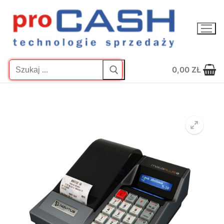
Przejdź
do
treści
Szukaj:
0,00
ZŁ